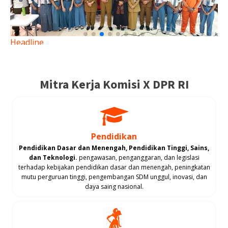
Headline
05 Agu 2026
Temui Siswa SMA dan SMK, Reni Astuti Ajak Generasi
Muda Kejar Prestasi Berlandaskan Akhlak
Mitra Kerja Komisi X DPR RI
Baca Selengkapnya
Pendidikan
Pendidikan Dasar dan Menengah, Pendidikan Tinggi, Sains,
dan Teknologi.
pengawasan, penganggaran, dan legislasi
terhadap kebijakan pendidikan dasar dan menengah, peningkatan
mutu perguruan tinggi, pengembangan SDM unggul, inovasi, dan
daya saing nasional.